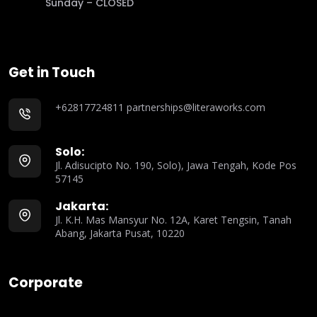
Sunday – CLOSED
Get in Touch
+62817724811
partnerships@literaworks.com
Solo:
Jl. Adisucipto No. 190, Solo), Jawa Tengah, Kode Pos
57145
Jakarta:
Jl. K.H. Mas Mansyur No. 12A, Karet Tengsin, Tanah
Abang, Jakarta Pusat, 10220
Corporate