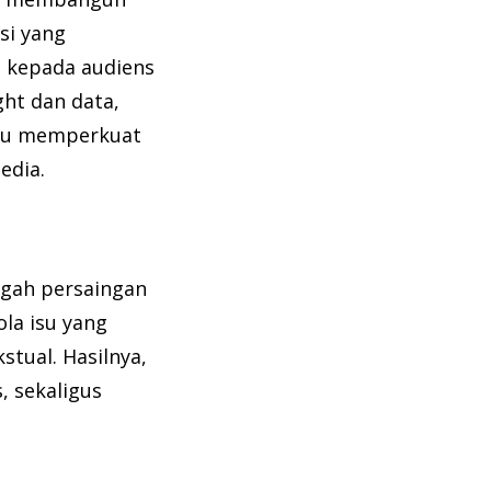
si yang
t kepada audiens
ght dan data,
mpu memperkuat
edia.
ngah persaingan
ola isu yang
tual. Hasilnya,
, sekaligus