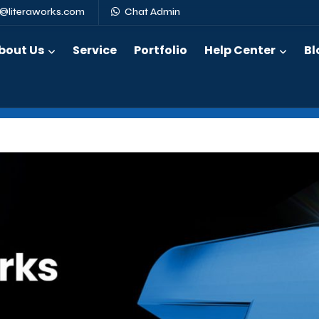
s@literaworks.com
Chat Admin
bout Us
Service
Portfolio
Help Center
Bl