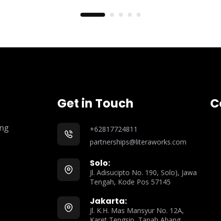
Get in Touch
C
ang
+62817724811
partnerships@literaworks.com
Solo:
Jl. Adisucipto No. 190, Solo), Jawa
Tengah, Kode Pos 57145
Jakarta:
Jl. K.H. Mas Mansyur No. 12A,
Karet Tengsin, Tanah Abang,