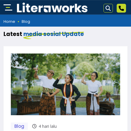
Home
Blog
Latest
media sosial Update
Blog
4 hari lalu